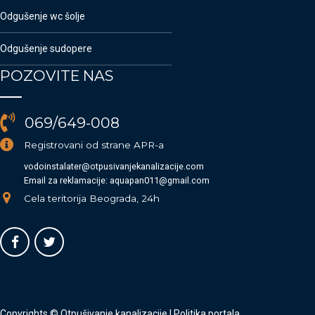
Odgušenje wc šolje
Odgušenje sudopere
POZOVITE NAS
069/649-008
Registrovani od strane APR-a
vodoinstalater@otpusivanjekanalizacije.com
Email za reklamacije: aquapan011@gmail.com
Cela teritorija Beograda, 24h
Copyrights © Otpušivanje kanalizacije |
Politika portala
.