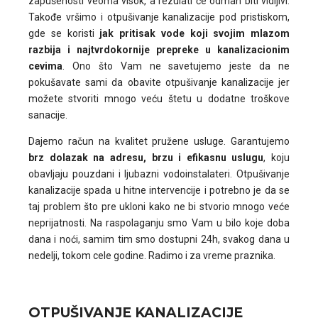
zapušenosti veoma visok, a rezulati će odmah biti vidljivi.
Takođe vršimo i otpušivanje kanalizacije pod pristiskom,
gde se koristi
jak pritisak vode koji svojim mlazom
razbija i najtvrdokornije prepreke u kanalizacionim
cevima
. Ono što Vam ne savetujemo jeste da ne
pokušavate sami da obavite otpušivanje kanalizacije jer
možete stvoriti mnogo veću štetu u dodatne troškove
sanacije.
Dajemo račun na kvalitet pružene usluge. Garantujemo
brz dolazak na adresu, brzu i efikasnu uslugu
, koju
obavljaju pouzdani i ljubazni vodoinstalateri. Otpušivanje
kanalizacije spada u hitne intervencije i potrebno je da se
taj problem što pre ukloni kako ne bi stvorio mnogo veće
neprijatnosti. Na raspolaganju smo Vam u bilo koje doba
dana i noći, samim tim smo dostupni 24h, svakog dana u
nedelji, tokom cele godine. Radimo i za vreme praznika.
OTPUŠIVANJE KANALIZACIJE