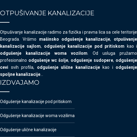
OTPUŠIVANJE KANALIZACIJE
Otpušivanje kanalizacije radimo za fizička i pravna lica sa cele teritorije
Beograda. Vršimo
mašinsko odgušenje kanalizacije
,
otpušivanj
kanalizacije sajlom
,
odgušenje kanalizacije pod pritiskom
kao 
odgušenje kanalizacije woma vozilom
. Od usluga pružamo
profesionalno
odgušenje wc šolje
,
odgušenje sudopere
,
odgušenje
cevi
svih profila,
odgušenje ulične kanalizacije
kao i
odgušenje
spoljne kanalizacije
…
IZDVAJAMO
Odgušenje kanalizacije pod pritiskom
Odgušenje kanalizacije woma vozilima
Odgušenje ulične kanalizacije