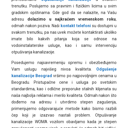
trenutku. Poslujemo sa pravnim i fizičkim licima u svim
gradskim opštinama. Gde god da se nalazite, na Vašu
adresu
dolazimo u najkraćem vremenskom roku
,
odmah nakon poziva. Naši
kontakt telefoni
su dostupni u
svakom trenutku, pa nas uvek možete kontaktirati ukoliko
imate bilo kakvih pitanja koja se odnose na
vodoinstalaterske usluge, kao i samu intervenciju
otpušivanja kanalizacije.
Posedujemo najsavremeniju opremu i obezbeđujemo
Vam uslugu najvišeg nivoa kvaliteta.
Odgušenje
kanalizacije Beograd
vršimo po najpovoljnijim cenama u
Beogradu. Pristupačne cene i usluga po svetskim
standardima, kao i odlične preporuke stalnih klijenata su
naša najbolja reklama i merilo kvaliteta. Odmah nakon što
dođemo na adresu i utvrdimo stepen zagušenja,
primenjujemo odgovarajuće metode kako bismo razbili
čep koji je izazvao nastali problem. Otpušivanje
kanalizacije WOMA vozilom obavljamo kada je stepen