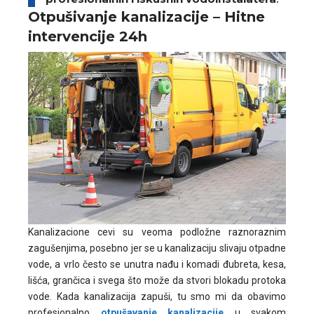
Otpušivanje kanalizacije – Hitne
intervencije 24h
Kanalizacione cevi su veoma podložne raznoraznim
zagušenjima, posebno jer se u kanalizaciju slivaju otpadne
vode, a vrlo često se unutra nađu i komadi đubreta, kesa,
lišća, grančica i svega što može da stvori blokadu protoka
vode. Kada kanalizacija zapuši, tu smo mi da obavimo
profesionalno
otpušavanje kanalizacije
u svakom