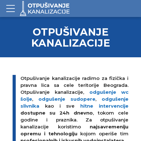
OTPUŠIVANJE
KANALIZACIJE
Otpušivanje kanalizacije radimo za fizička i
pravna lica sa cele teritorije Beograda.
Otpušivanje kanalizacije,
odgušenje wc
šolje
,
odgušenje sudopere
,
odgušenje
slivnika
kao i sve
hitne intervencije
dostupne su 24h dnevno
, tokom cele
godine i praznika. Za otpušivanje
kanalizacije koristimo
najsavremeniju
opremu i tehnologiju
kojom operiše tim
profesionalnih i iskusnih vodoinstalatera
.