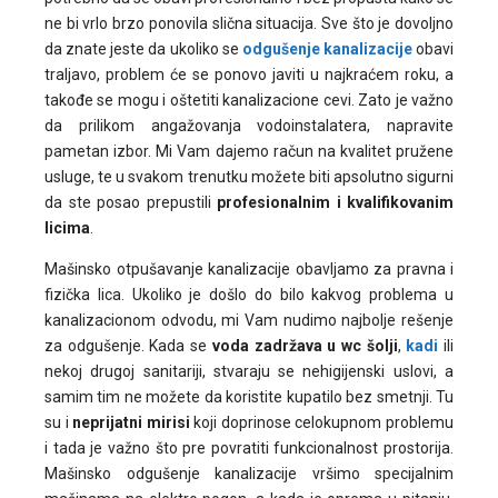
ne bi vrlo brzo ponovila slična situacija. Sve što je dovoljno
da znate jeste da ukoliko se
odgušenje kanalizacije
obavi
traljavo, problem će se ponovo javiti u najkraćem roku, a
takođe se mogu i oštetiti kanalizacione cevi. Zato je važno
da prilikom angažovanja vodoinstalatera, napravite
pametan izbor. Mi Vam dajemo račun na kvalitet pružene
usluge, te u svakom trenutku možete biti apsolutno sigurni
da ste posao prepustili
profesionalnim i kvalifikovanim
licima
.
Mašinsko otpušavanje kanalizacije obavljamo za pravna i
fizička lica. Ukoliko je došlo do bilo kakvog problema u
kanalizacionom odvodu, mi Vam nudimo najbolje rešenje
za odgušenje. Kada se
voda zadržava u wc šolji
,
kadi
ili
nekoj drugoj sanitariji, stvaraju se nehigijenski uslovi, a
samim tim ne možete da koristite kupatilo bez smetnji. Tu
su i
neprijatni mirisi
koji doprinose celokupnom problemu
i tada je važno što pre povratiti funkcionalnost prostorija.
Mašinsko odgušenje kanalizacije vršimo specijalnim