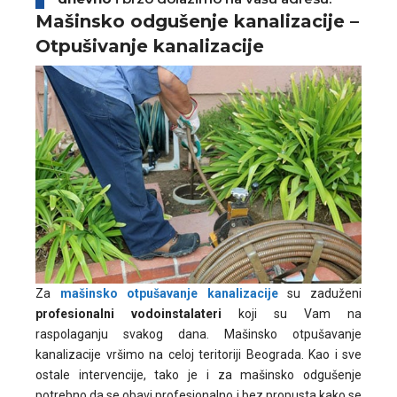
Mašinsko odgušenje kanalizacije –
Otpušivanje kanalizacije
Za
mašinsko otpušavanje kanalizacije
su zaduženi
profesionalni vodoinstalateri
koji su Vam na
raspolaganju svakog dana. Mašinsko otpušavanje
kanalizacije vršimo na celoj teritoriji Beograda. Kao i sve
ostale intervencije, tako je i za mašinsko odgušenje
potrebno da se obavi profesionalno i bez propusta kako se