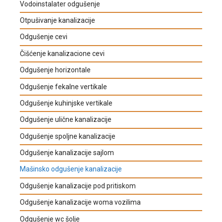
Vodoinstalater odgušenje
Otpušivanje kanalizacije
Odgušenje cevi
Čišćenje kanalizacione cevi
Odgušenje horizontale
Odgušenje fekalne vertikale
Odgušenje kuhinjske vertikale
Odgušenje ulične kanalizacije
Odgušenje spoljne kanalizacije
Odgušenje kanalizacije sajlom
Mašinsko odgušenje kanalizacije
Odgušenje kanalizacije pod pritiskom
Odgušenje kanalizacije woma vozilima
Odgušenje wc šolje