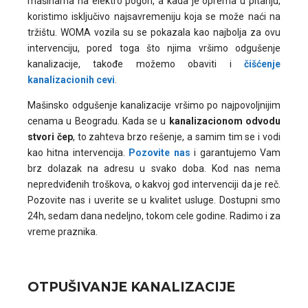
mašinama na elektro pogon, a kada je oprema u pitanju,
koristimo isključivo najsavremeniju koja se može naći na
tržištu. WOMA vozila su se pokazala kao najbolja za ovu
intervenciju, pored toga što njima vršimo odgušenje
kanalizacije, takođe možemo obaviti i
čišćenje
kanalizacionih cevi
.
Mašinsko odgušenje kanalizacije vršimo po najpovoljnijim
cenama u Beogradu. Kada se u
kanalizacionom odvodu
stvori čep
, to zahteva brzo rešenje, a samim tim se i vodi
kao hitna intervencija.
Pozovite nas
i garantujemo Vam
brz dolazak na adresu u svako doba. Kod nas nema
nepredviđenih troškova, o kakvoj god intervenciji da je reč.
Pozovite nas i uverite se u kvalitet usluge. Dostupni smo
24h, sedam dana nedeljno, tokom cele godine. Radimo i za
vreme praznika.
OTPUŠIVANJE KANALIZACIJE