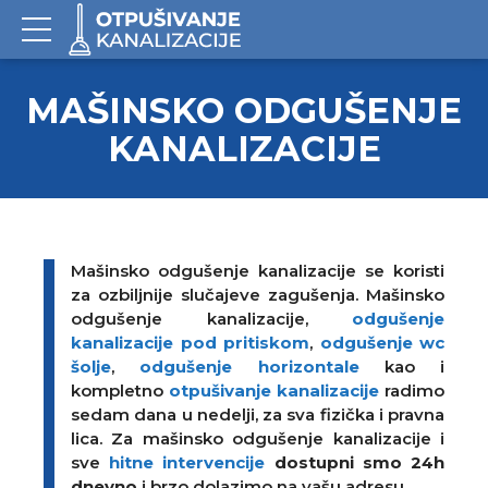
MAŠINSKO ODGUŠENJE
KANALIZACIJE
Mašinsko odgušenje kanalizacije se koristi
za ozbiljnije slučajeve zagušenja. Mašinsko
odgušenje kanalizacije,
odgušenje
kanalizacije pod pritiskom
,
odgušenje wc
šolje
,
odgušenje horizontale
kao i
kompletno
otpušivanje kanalizacije
radimo
sedam dana u nedelji, za sva fizička i pravna
lica. Za mašinsko odgušenje kanalizacije i
sve
hitne intervencije
dostupni smo 24h
dnevno
i brzo dolazimo na vašu adresu.