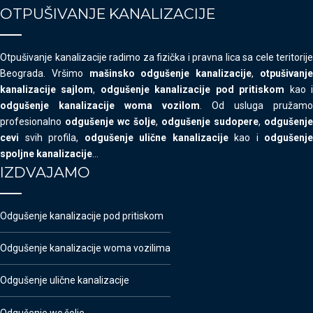
OTPUŠIVANJE KANALIZACIJE
Otpušivanje kanalizacije radimo za fizička i pravna lica sa cele teritorije
Beograda. Vršimo
mašinsko odgušenje kanalizacije
,
otpušivanj
kanalizacije sajlom
,
odgušenje kanalizacije pod pritiskom
kao 
odgušenje kanalizacije woma vozilom
. Od usluga pružamo
profesionalno
odgušenje wc šolje
,
odgušenje sudopere
,
odgušenje
cevi
svih profila,
odgušenje ulične kanalizacije
kao i
odgušenje
spoljne kanalizacije
…
IZDVAJAMO
Odgušenje kanalizacije pod pritiskom
Odgušenje kanalizacije woma vozilima
Odgušenje ulične kanalizacije
Odgušenje wc šolje