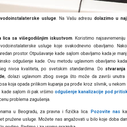
vodoinstalaterske usluge
. Na Vašu adresu
dolazimo u na
a lica sa višegodišnjim iskustvom
. Koristimo najsavremeniju
 vodoinstalaterske usluge koje svakodnevno obavljamo. Na
 uredan prostor. Otpušavanje kade sajlom obavljamo kada je manj
ašinsko odgušenje kade. Ovu metodu uglavnom obavljamo kada
šeg nivoa kvaliteta, po svetskim standardima. Do
stvaranja
ade
, dolazi uglavnom zbog svega što može da završi unutra 
i kosa koja opada prilikom kupanja pa prođe kroz slivnik, u nekom
 kade sajlom ili pak vršimo
odgušenje kanalizacije pod priti
cenu problema zagušenja.
enama u Beogradu, za pravna i fizička lica.
Pozovite nas
ka
itet pružene usluge. Možete nas angažovati u bilo koje doba dana
le godine. Radimo i za vreme praznika.