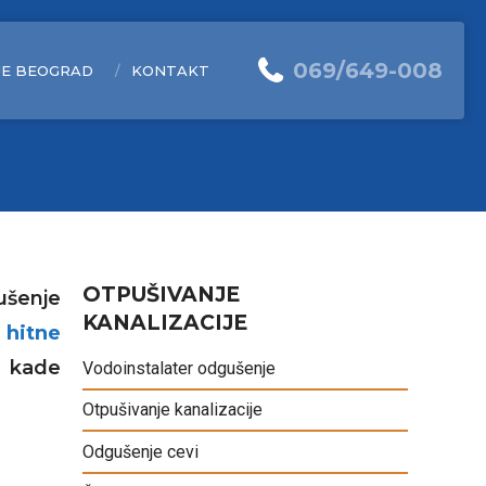
069/649-008
JE BEOGRAD
KONTAKT
ODGUŠENJE ODVODNIH I KIŠNIH OLUKA
ČIŠĆENJE DVORIŠNIH SLIVNIKA
OTPUŠIVANJE
ušenje
KANALIZACIJE
ČIŠĆENJE ODVODNIH SLIVNIKA
e
hitne
e kade
Vodoinstalater odgušenje
ČIŠĆENJE GAJGER SLIVNIKA
Otpušivanje kanalizacije
ODGUŠENJE ODVODA
Odgušenje cevi
DETEKCIJA CURENJA VODE