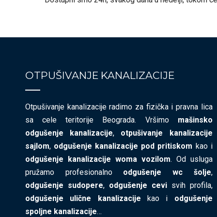
OTPUŠIVANJE KANALIZACIJE
Otpušivanje kanalizacije radimo za fizička i pravna lica
sa cele teritorije Beograda. Vršimo
mašinsko
odgušenje kanalizacije
,
otpušivanje kanalizacije
sajlom
,
odgušenje kanalizacije pod pritiskom
kao i
odgušenje kanalizacije woma vozilom
. Od usluga
pružamo profesionalno
odgušenje wc šolje
,
odgušenje sudopere
,
odgušenje cevi
svih profila,
odgušenje ulične kanalizacije
kao i
odgušenje
spoljne kanalizacije
…