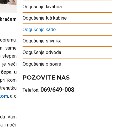
Odgušenje lavaboa
Odgušenje tuš kabine
jkraćem
Odgušenje kade
 opremu,
Odgušenje slivnika
kon same
Odgušenje odvoda
i stepen
Odgušenje pisoara
 je veći
 čepa u
POZOVITE NAS
prilikom
 trenutku
069/649-008
Telefon:
skom
, a o
da Vam
 i noći.