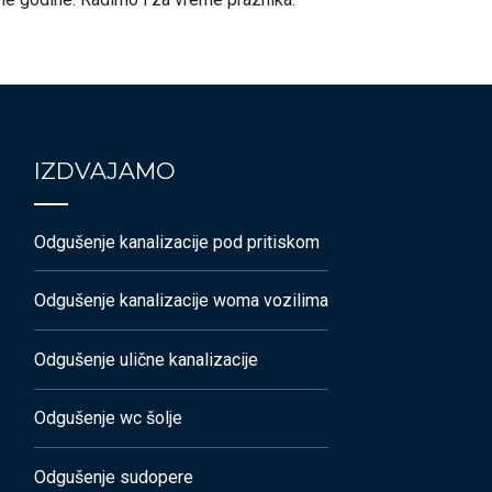
IZDVAJAMO
Odgušenje kanalizacije pod pritiskom
Odgušenje kanalizacije woma vozilima
Odgušenje ulične kanalizacije
Odgušenje wc šolje
Odgušenje sudopere