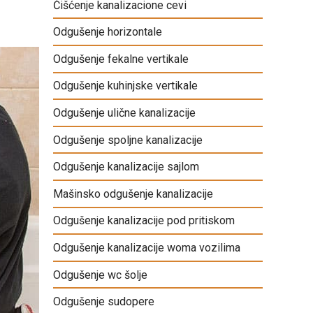
Čišćenje kanalizacione cevi
Odgušenje horizontale
Odgušenje fekalne vertikale
Odgušenje kuhinjske vertikale
Odgušenje ulične kanalizacije
Odgušenje spoljne kanalizacije
Odgušenje kanalizacije sajlom
Mašinsko odgušenje kanalizacije
Odgušenje kanalizacije pod pritiskom
Odgušenje kanalizacije woma vozilima
Odgušenje wc šolje
Odgušenje sudopere