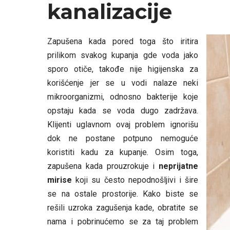
kanalizacije
Zapušena kada pored toga što iritira
prilikom svakog kupanja gde voda jako
sporo otiče, takođe nije higijenska za
korišćenje jer se u vodi nalaze neki
mikroorganizmi, odnosno bakterije koje
opstaju kada se voda dugo zadržava.
Klijenti uglavnom ovaj problem ignorišu
dok ne postane potpuno nemoguće
koristiti kadu za kupanje. Osim toga,
zapušena kada prouzrokuje i
neprijatne
mirise
koji su često nepodnošljivi i šire
se na ostale prostorije. Kako biste se
rešili uzroka zagušenja kade, obratite se
nama i pobrinućemo se za taj problem