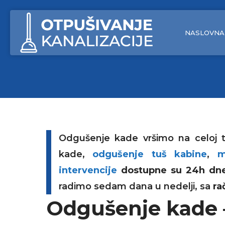
NASLOVNA
ODGUŠENJE CEVI
ODGUŠEN
ODGUŠENJE KANALIZACIJE SAJLOM
ODGUŠEN
Odgušenje kade vršimo na celoj ter
MAŠINSKO ODGUŠENJE KANALIZACIJE
ODGUŠEN
kade,
odgušenje tuš kabine
,
m
intervencije
dostupne su 24h dn
ODGUŠENJE POD PRITISKOM
ODGUŠEN
radimo sedam dana u nedelji, sa
ra
ODGUŠENJE KANALIZACIJE WOMOM
ODGUŠEN
Odgušenje kade 
ČIŠĆENJE KANALIZACIONE CEVI
SNIMANJ