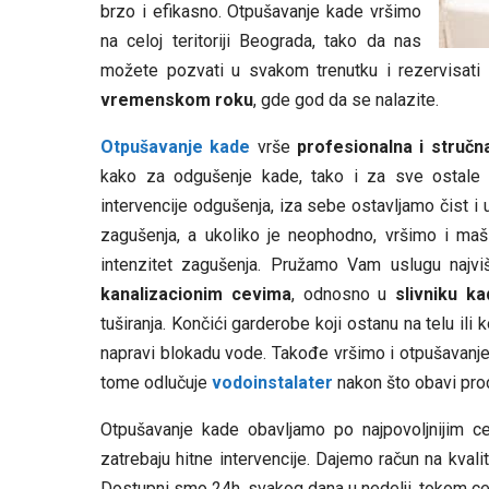
brzo i efikasno. Otpušavanje kade vršimo
na celoj teritoriji Beograda, tako da nas
možete pozvati u svakom trenutku i rezervisati
vremenskom roku
, gde god da se nalazite.
Otpušavanje kade
vrše
profesionalna i stručn
kako za odgušenje kade, tako i za sve ostale
intervencije odgušenja, iza sebe ostavljamo čist i
zagušenja, a ukoliko je neophodno, vršimo i m
intenzitet zagušenja. Pružamo Vam uslugu najvi
kanalizacionim cevima
, odnosno u
slivniku k
tuširanja. Končići garderobe koji ostanu na telu il
napravi blokadu vode. Takođe vršimo i otpušavanje
tome odlučuje
vodoinstalater
nakon što obavi pro
Otpušavanje kade obavljamo po najpovoljnijim c
zatrebaju hitne intervencije. Dajemo račun na kval
Dostupni smo 24h, svakog dana u nedelji, tokom ce